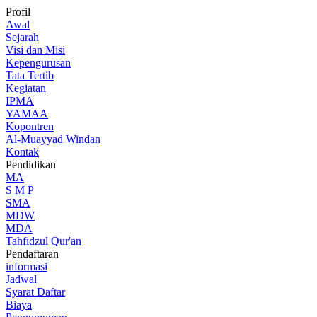
Profil
Awal
Sejarah
Visi dan Misi
Kepengurusan
Tata Tertib
Kegiatan
IPMA
YAMAA
Kopontren
Al-Muayyad Windan
Kontak
Pendidikan
MA
S M P
SMA
MDW
MDA
Tahfidzul Qur'an
Pendaftaran
informasi
Jadwal
Syarat Daftar
Biaya