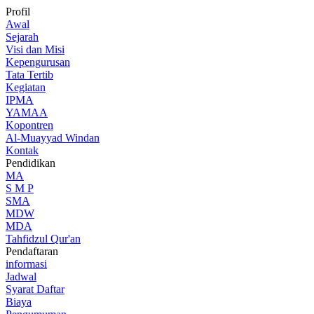
Profil
Awal
Sejarah
Visi dan Misi
Kepengurusan
Tata Tertib
Kegiatan
IPMA
YAMAA
Kopontren
Al-Muayyad Windan
Kontak
Pendidikan
MA
S M P
SMA
MDW
MDA
Tahfidzul Qur'an
Pendaftaran
informasi
Jadwal
Syarat Daftar
Biaya