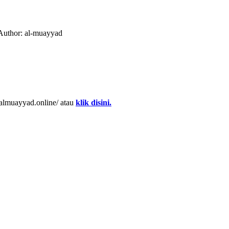
uthor: al-muayyad
almuayyad.online/ atau
klik disini.