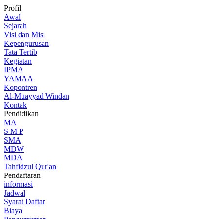
Profil
Awal
Sejarah
Visi dan Misi
Kepengurusan
Tata Tertib
Kegiatan
IPMA
YAMAA
Kopontren
Al-Muayyad Windan
Kontak
Pendidikan
MA
S M P
SMA
MDW
MDA
Tahfidzul Qur'an
Pendaftaran
informasi
Jadwal
Syarat Daftar
Biaya