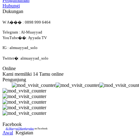
Pengumuman
Hubungi
Dukungan
W A��� : 0898 999 6464
Telegram : Al-Muayyad
YouTube��: Ayyada TV
IG : almuayyad_solo
Twitter�: almuayyad_solo
Online
Kami memiliki 14 Tamu online
Pengunjung
Facebook
Al-Muayyad Mangkuyudan
on Facebook
Awal
Kegiatan