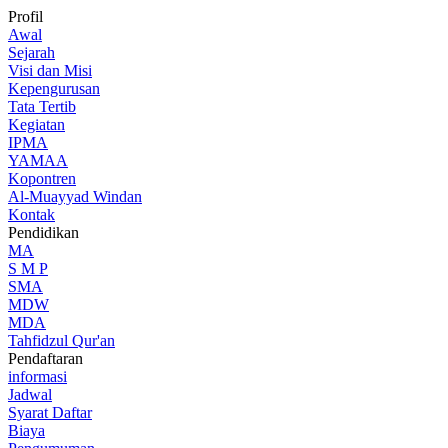
Profil
Awal
Sejarah
Visi dan Misi
Kepengurusan
Tata Tertib
Kegiatan
IPMA
YAMAA
Kopontren
Al-Muayyad Windan
Kontak
Pendidikan
MA
S M P
SMA
MDW
MDA
Tahfidzul Qur'an
Pendaftaran
informasi
Jadwal
Syarat Daftar
Biaya