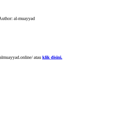
uthor: al-muayyad
almuayyad.online/ atau
klik disini.