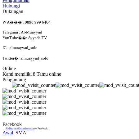
Pengumuman
Hubungi
Dukungan
W A��� : 0898 999 6464
Telegram : Al-Muayyad
YouTube��: Ayyada TV
IG : almuayyad_solo
Twitter�: almuayyad_solo
Online
Kami memiliki 8 Tamu online
Pengunjung
Facebook
Al-Muayyad Mangkuyudan
on Facebook
Awal
SMA