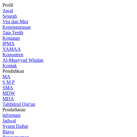
Profil
Awal
Sejarah
Visi dan Misi
Kepengurusan
Tata Tertib
Kegiatan
IPMA
YAMAA
Kopontren
Al-Muayyad Windan
Kontak
Pendidikan
MA
S M P
SMA
MDW
MDA
Tahfidzul Qur'an
Pendaftaran
informasi
Jadwal
Syarat Daftar
Biaya