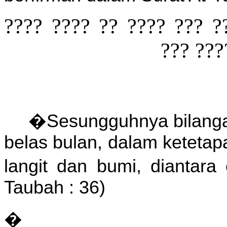
?? ??? ?????? ??? ???? 
??? ???
�Sesungguhnya bilangan 
belas bulan, dalam ketetap
langit dan bumi, diantar
Taubah : 36)
�