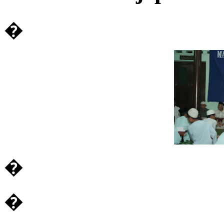
�
�
�