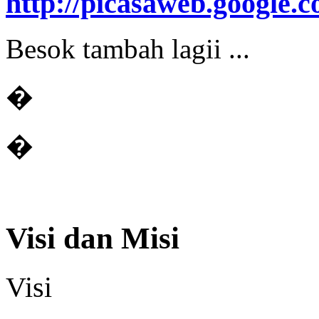
http://picasaweb.google.c
Besok tambah lagii ...
�
�
Visi dan Misi
Visi