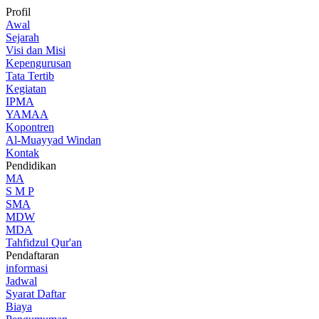
Profil
Awal
Sejarah
Visi dan Misi
Kepengurusan
Tata Tertib
Kegiatan
IPMA
YAMAA
Kopontren
Al-Muayyad Windan
Kontak
Pendidikan
MA
S M P
SMA
MDW
MDA
Tahfidzul Qur'an
Pendaftaran
informasi
Jadwal
Syarat Daftar
Biaya