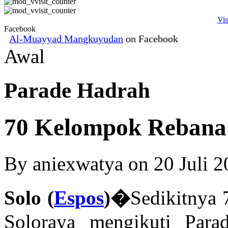
Vis
Facebook
Al-Muayyad Mangkuyudan
on Facebook
Awal
Parade Hadrah
70 Kelompok Rebana
By
aniexwatya
on 20 Juli 2
Solo
(
Espos
)�
Sedikitnya
Soloraya mengikuti
Para