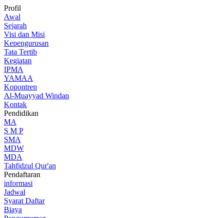
Profil
Awal
Sejarah
Visi dan Misi
Kepengurusan
Tata Tertib
Kegiatan
IPMA
YAMAA
Kopontren
Al-Muayyad Windan
Kontak
Pendidikan
MA
S M P
SMA
MDW
MDA
Tahfidzul Qur'an
Pendaftaran
informasi
Jadwal
Syarat Daftar
Biaya