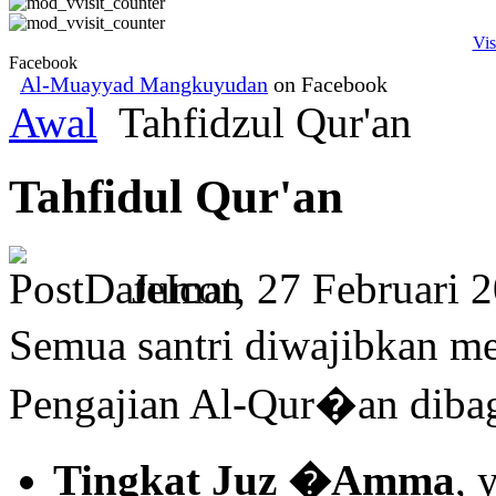
Vis
Facebook
Al-Muayyad Mangkuyudan
on Facebook
Awal
Tahfidzul Qur'an
Tahfidul Qur'an
Jumat, 27 Februari 
Semua santri diwajibkan m
Pengajian Al-Qur�an dibagi
Tingkat Juz �Amma
, 