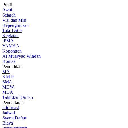
Profil
Awal
Sejarah
Visi dan Misi
Kepengurusan
Tata Tertib
Kegiatan
IPMA
YAMAA
Kopontren
Al-Muayyad Windan
Kontak
Pendidikan
MA
S M P
SMA
MDW
MDA
Tahfidzul Qur'an
Pendaftaran
informasi
Jadwal
Syarat Daftar
Biaya