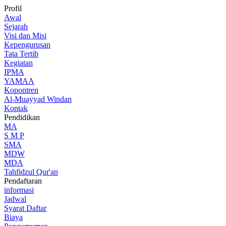
Profil
Awal
Sejarah
Visi dan Misi
Kepengurusan
Tata Tertib
Kegiatan
IPMA
YAMAA
Kopontren
Al-Muayyad Windan
Kontak
Pendidikan
MA
S M P
SMA
MDW
MDA
Tahfidzul Qur'an
Pendaftaran
informasi
Jadwal
Syarat Daftar
Biaya