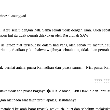
hor: al-muayyad
i. Atau selalu dengan hati. Sama sekali tidak dengan lisan. Oleh seb
pun hal itu tidak pernah dilakukan oleh Rasulullah SAW.
i lafadz niat tersebut ke dalam hati yang oleh sebab itu menurut
lu diperhatikan yakni bahwa wajibnya sebuah niat, tidak akan pernah 
k berniat antara puasa Ramadhan dan puasa sunnah. Niat puasa Rama
???? ???
ar maka tidak ada puasa baginya.�(HR. Ahmad, Abu Dawud dan Ibnu Ma
n niat pada saat fajar terbit, apalagi sesudahnya.
r matahari ke arah barat (masuk waktu dzuhur) dan sebelum melakuka