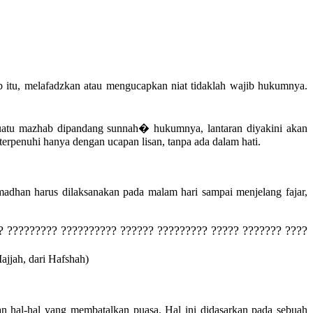
ab itu, melafadzkan atau mengucapkan niat tidaklah wajib hukumnya.
 suatu mazhab dipandang sunnah� hukumnya, lantaran diyakini akan
terpenuhi hanya dengan ucapan lisan, tanpa ada dalam hati.
dhan harus dilaksanakan pada malam hari sampai menjelang fajar,
? ????????? ?????????? ?????? ????????? ????? ??????? ????
jjah, dari Hafshah)
n hal-hal yang membatalkan puasa. Hal ini didasarkan pada sebuah