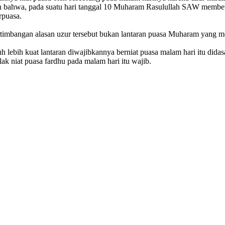
an bahwa, pada suatu hari tanggal 10 Muharam Rasulullah SAW memberi
rpuasa.
pertimbangan alasan uzur tersebut bukan lantaran puasa Muharam yan
bih kuat lantaran diwajibkannya berniat puasa malam hari itu didasar
k niat puasa fardhu pada malam hari itu wajib.