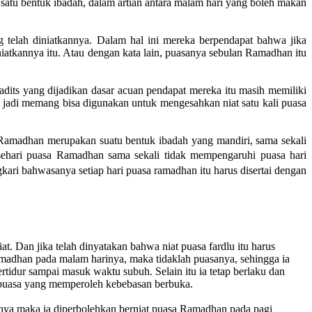
 satu bentuk ibadah, dalam artian antara malam hari yang boleh makan
telah diniatkannya. Dalam hal ini mereka berpendapat bahwa jika
iatkannya itu. Atau dengan kata lain, puasanya sebulan Ramadhan itu
adits yang dijadikan dasar acuan pendapat mereka itu masih memiliki
h jadi memang bisa digunakan untuk mengesahkan niat satu kali puasa
 Ramadhan merupakan suatu bentuk ibadah yang mandiri, sama sekali
 sehari puasa Ramadhan sama sekali tidak mempengaruhi puasa hari
ari bahwasanya setiap hari puasa ramadhan itu harus disertai dengan
at. Dan jika telah dinyatakan bahwa niat puasa fardlu itu harus
Ramadhan pada malam harinya, maka tidaklah puasanya, sehingga ia
ertidur sampai masuk waktu subuh. Selain itu ia tetap berlaku dan
n puasa yang memperoleh kebebasan berbuka.
alnya maka ia diperbolehkan berniat puasa Ramadhan pada pagi