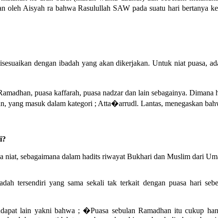
kan oleh Aisyah ra bahwa Rasulullah SAW pada suatu hari bertan
disesuaikan dengan ibadah yang akan dikerjakan. Untuk niat puasa, ad
amadhan, puasa kaffarah, puasa nadzar dan lain sebagainya. Dimana ha
n, yang masuk dalam kategori ; Atta�arrudl. Lantas, menegaskan bahw
i?
ga niat, sebagaimana dalam hadits riwayat Bukhari dan Muslim dari U
ah tersendiri yang sama sekali tak terkait dengan puasa hari seb
dapat lain yakni bahwa ; �Puasa sebulan Ramadhan itu cukup hanya