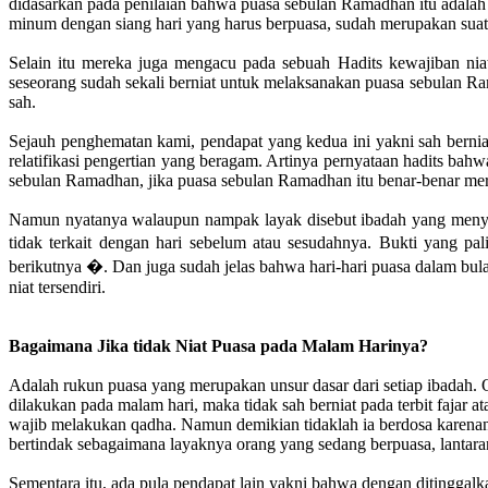
didasarkan pada penilaian bahwa puasa sebulan Ramadhan itu adalah s
minum dengan siang hari yang harus berpuasa, sudah merupakan sua
Selain itu mereka juga mengacu pada sebuah Hadits kewajiban ni
seseorang sudah sekali berniat untuk melaksanakan puasa sebulan Ra
sah.
Sejauh penghematan kami, pendapat yang kedua ini yakni sah berniat
relatifikasi pengertian yang beragam. Artinya pernyataan hadits ba
sebulan Ramadhan, jika puasa sebulan Ramadhan itu benar-benar me
Namun nyatanya walaupun nampak layak disebut ibadah yang menyatu
tidak terkait dengan hari sebelum atau sesudahnya. Bukti yang p
berikutnya �. Dan juga sudah jelas bahwa hari-hari puasa dalam bul
niat tersendiri.
Bagaimana Jika tidak Niat Puasa pada Malam Harinya?
Adalah rukun puasa yang merupakan unsur dasar dari setiap ibadah. Ole
dilakukan pada malam hari, maka tidak sah berniat pada terbit fajar
wajib melakukan qadha. Namun demikian tidaklah ia berdosa karenanya,
bertindak sebagaimana layaknya orang yang sedang berpuasa, lantar
Sementara itu, ada pula pendapat lain yakni bahwa dengan ditinggal