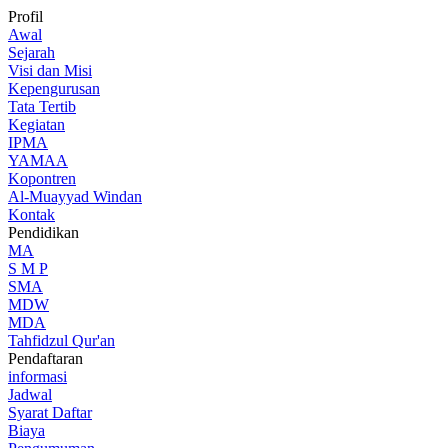
Profil
Awal
Sejarah
Visi dan Misi
Kepengurusan
Tata Tertib
Kegiatan
IPMA
YAMAA
Kopontren
Al-Muayyad Windan
Kontak
Pendidikan
MA
S M P
SMA
MDW
MDA
Tahfidzul Qur'an
Pendaftaran
informasi
Jadwal
Syarat Daftar
Biaya