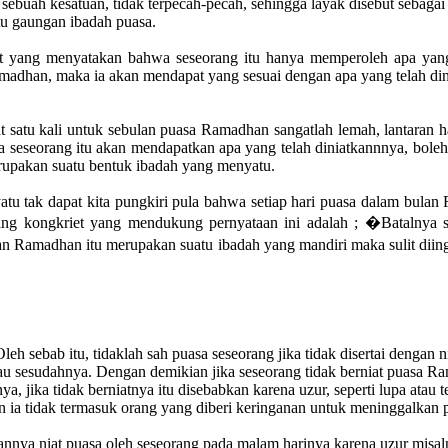
ebuah kesatuan, tidak terpecah-pecah, sehingga layak disebut sebagai
tu gaungan ibadah puasa.
at yang menyatakan bahwa seseorang itu hanya memperoleh apa yang 
madhan, maka ia akan mendapat yang sesuai dengan apa yang telah din
 satu kali untuk sebulan puasa Ramadhan sangatlah lemah, lantaran h
hwa seseorang itu akan mendapatkan apa yang telah diniatkannnya, bole
rupakan suatu bentuk ibadah yang menyatu.
 tak dapat kita pungkiri pula bahwa setiap hari puasa dalam bulan
aling kongkriet yang mendukung pernyataan ini adalah ; �Batalnya
an Ramadhan itu merupakan suatu ibadah yang mandiri maka sulit diingk
h sebab itu, tidaklah sah puasa seseorang jika tidak disertai dengan ni
 atau sesudahnya. Dengan demikian jika seseorang tidak berniat puasa 
 jika tidak berniatnya itu disebabkan karena uzur, seperti lupa atau t
an ia tidak termasuk orang yang diberi keringanan untuk meninggalka
kannya niat puasa oleh seseorang pada malam harinya karena uzur mis