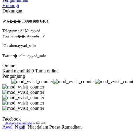
Pengumuman
Hubungi
Dukungan
W A��� : 0898 999 6464
Telegram : Al-Muayyad
YouTube��: Ayyada TV
IG : almuayyad_solo
Twitter�: almuayyad_solo
Online
Kami memiliki 9 Tamu online
Pengunjung
Facebook
Al-Muayyad Mangkuyudan
on Facebook
Awal
Ngaji
Niat dalam Puasa Ramadhan