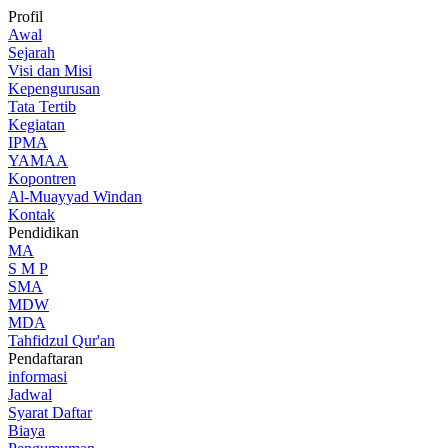
Profil
Awal
Sejarah
Visi dan Misi
Kepengurusan
Tata Tertib
Kegiatan
IPMA
YAMAA
Kopontren
Al-Muayyad Windan
Kontak
Pendidikan
MA
S M P
SMA
MDW
MDA
Tahfidzul Qur'an
Pendaftaran
informasi
Jadwal
Syarat Daftar
Biaya