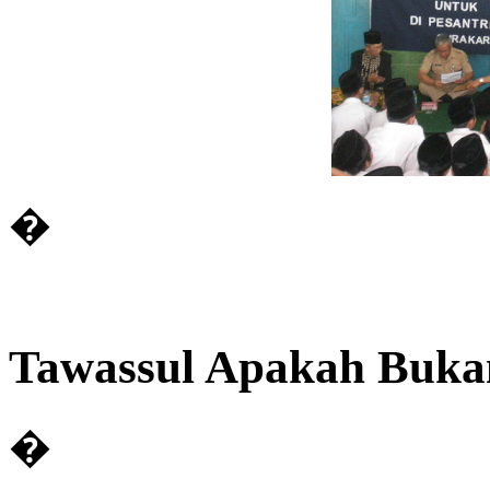
�
Tawassul Apakah Buka
�